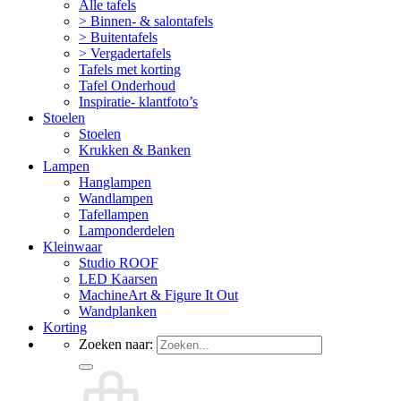
Alle tafels
> Binnen- & salontafels
> Buitentafels
> Vergadertafels
Tafels met korting
Tafel Onderhoud
Inspiratie- klantfoto’s
Stoelen
Stoelen
Krukken & Banken
Lampen
Hanglampen
Wandlampen
Tafellampen
Lamponderdelen
Kleinwaar
Studio ROOF
LED Kaarsen
MachineArt & Figure It Out
Wandplanken
Korting
Zoeken naar: