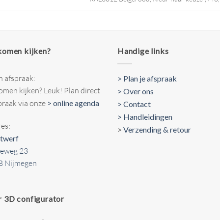
 komen kijken?
Handige links
n afspraak:
> Plan je afspraak
komen kijken? Leuk! Plan direct
> Over ons
praak via onze
> online agenda
> Contact
> Handleidingen
es:
>
Verzending & retour
twerf
seweg 23
B Nijmegen
r 3D configurator