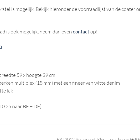
stel is mogelijk. Bekijk hieronder de voorraadlijst van de coater o
ad is ook mogelijk, neem dan even
contact
op!
n
 breedte 59 x hoogte 39 cm
erken multiplex (18 mm) met een fineer van witte denim
tte lak
10,25 naar BE + DE)
RAL3012 Beigerood, Kleur naar keuze (+40,