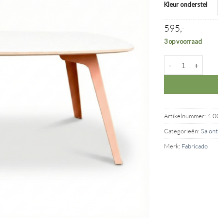
Kleur onderstel
595,-
3 op voorraad
Salontafel Textie
Artikelnummer:
4.0
Categorieën:
Salont
Merk:
Fabricado