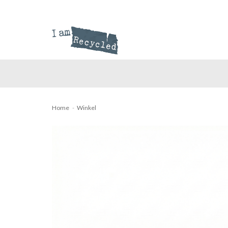
Ga
naar
inhoud
Home
-
Winkel