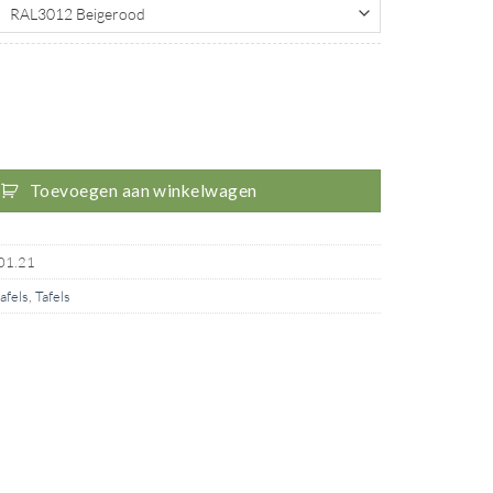
l ♻ Wit aantal
Toevoegen aan winkelwagen
01.21
afels
,
Tafels