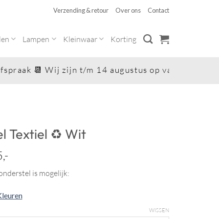
Verzending & retour
Over ons
Contact
len
Lampen
Kleinwaar
Korting
k 📆 Wij zijn t/m 14 augustus op vakantie 😎. Zaterd
l Textiel ♻ Wit
,-
nderstel is mogelijk:
Kleuren
WISSEN