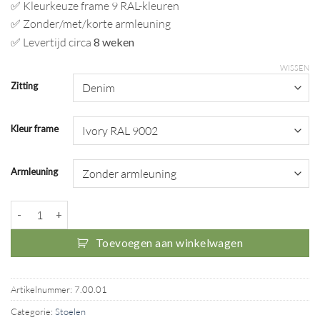
✅ Kleurkeuze frame 9 RAL-kleuren
✅ Zonder/met/korte armleuning
✅ Levertijd circa
8 weken
WISSEN
Zitting
Kleur frame
Armleuning
Rezign .Rebel Chair aantal
Toevoegen aan winkelwagen
Artikelnummer:
7.00.01
Categorie:
Stoelen