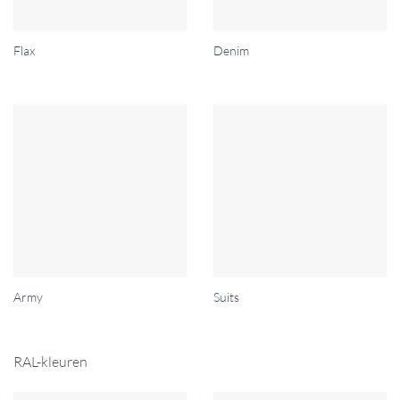
Flax
Denim
Army
Suits
RAL-kleuren