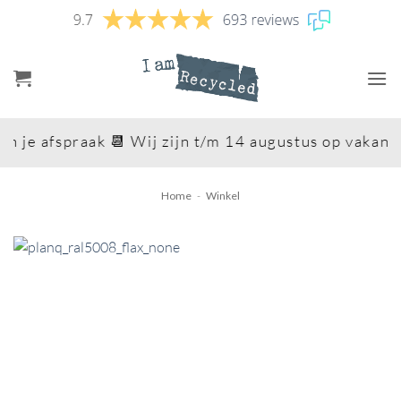
Ga
naar
inhoud
je afspraak 📆 Wij zijn t/m 14 augustus op vakantie 
Home
-
Winkel