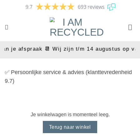
Ga
naar
inhoud
an je afspraak 📆 Wij zijn t/m 14 augustus op vak
✅ Persoonlijke service & advies (klanttevredenheid
✅
9.7)
Je winkelwagen is momenteel leeg.
Terug naar winkel