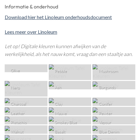
Informatie & onderhoud
Download hier het Linoleum onderhoudsdocument
Lees meer over Linoleum
Let op! Digitale kleuren kunnen afwijken van de
werkelijkheid, als het nauw komt, vraag dan een staaltje aan.
Olive
Pebble
Mushroom
Ash
Burgundy
Nero
Charcoal
Clay
Conifer
Leather
Mauve
Pewter
Pistachio
Smokey Blue
Vapour
Walnut
Basalt
Blue Denim