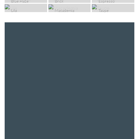
Blue Haze
Brick
Espresso
Lila
Macademia
Taupe