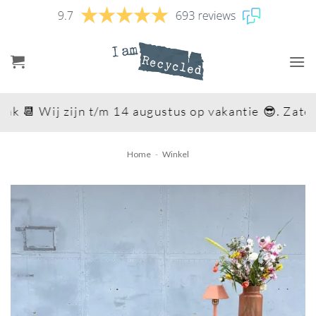
Ga
naar
inhoud
ij zijn t/m 14 augustus op vakantie 😎. Zaterdag 15 
Home
-
Winkel