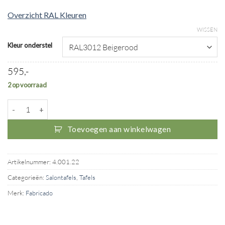
Overzicht RAL Kleuren
WISSEN
Kleur onderstel
595,-
2 op voorraad
Salontafel Olive (Linoleum) aantal
Toevoegen aan winkelwagen
Artikelnummer:
4.001.22
Categorieën:
Salontafels
,
Tafels
Merk:
Fabricado