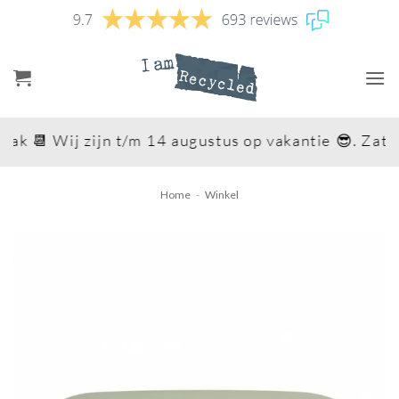
Ga
naar
inhoud
ak 📆 Wij zijn t/m 14 augustus op vakantie 😎. Zater
Home
-
Winkel