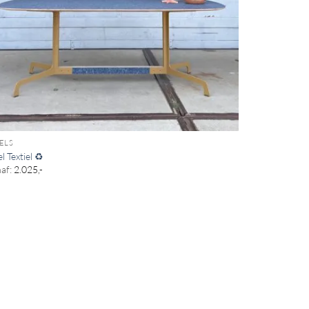
ELS
el Textiel ♻
af:
2.025,-