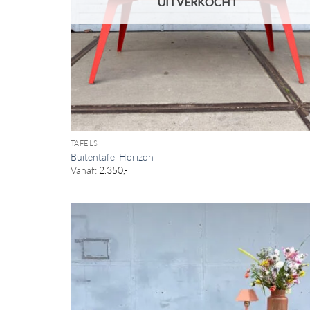
UITVERKOCHT
TAFELS
Buitentafel Horizon
Vanaf:
2.350,-