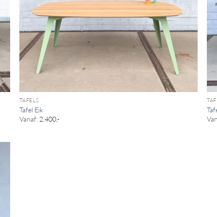
TAFELS
TAF
Tafel Eik
Taf
Vanaf:
2.400,-
Van