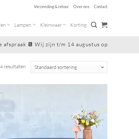
Verzending & retour
Over ons
Contact
len
Lampen
Kleinwaar
Korting
praak 📆 Wij zijn t/m 14 augustus op vakantie 😎. Za
 4 resultaten