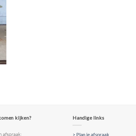
 komen kijken?
Handige links
n afspraak:
> Plan je afspraak