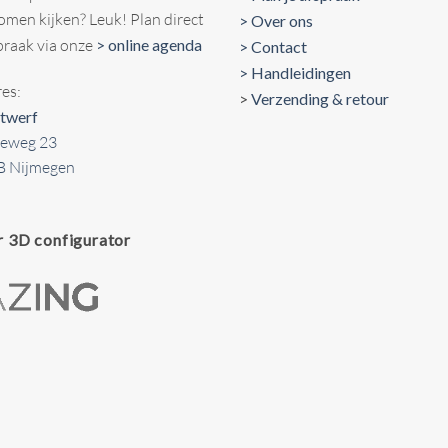
komen kijken? Leuk! Plan direct
> Over ons
praak via onze
> online agenda
> Contact
> Handleidingen
es:
>
Verzending & retour
twerf
seweg 23
B Nijmegen
r 3D configurator