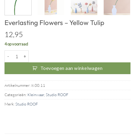
Everlasting Flowers – Yellow Tulip
12,95
4 op voorraad
Everlasting Flowers - Yellow Tulip aantal
Toevoegen aan winkelwagen
Artikelnummer:
8.00.11
Categorieën:
Kleinwaar
,
Studio ROOF
Merk:
Studio ROOF