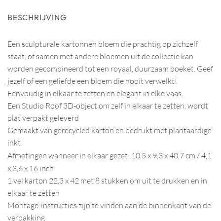
BESCHRIJVING
Een sculpturale kartonnen bloem die prachtig op zichzelf
staat, of samen met andere bloemen uit de collectie kan
worden gecombineerd tot een royaal, duurzaam boeket. Geef
jezelf of een geliefde een bloem die nooit verwelkt!
Eenvoudig in elkaar te zetten en elegant in elke vaas.
Een Studio Roof 3D-object om zelf in elkaar te zetten, wordt
plat verpakt geleverd
Gemaakt van gerecycled karton en bedrukt met plantaardige
inkt
Afmetingen wanneer in elkaar gezet:
10,5 x 9,3 x 40,7 cm / 4,1
x 3,6 x 16 inch
1 vel karton 22,3 x 42 met 8 stukken om uit te drukken en in
elkaar te zetten
Montage-instructies zijn te vinden aan de binnenkant van de
verpakking