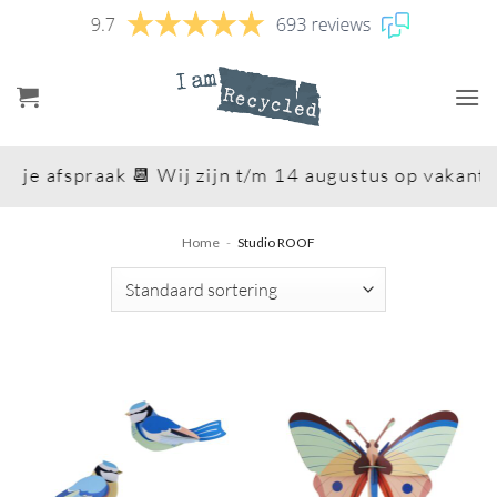
Ga
naar
inhoud
e afspraak 📆 Wij zijn t/m 14 augustus op vakantie 
Home
-
Studio ROOF