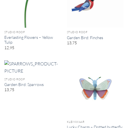
STUDIO ROOF
STUDIO ROOF
Everlasting Flowers – Yellow
Garden Bird: Finches
Tulip
13,75
12,95
STUDIO ROOF
Garden Bird: Sparrows
13,75
KLEINWAAR
Lucky Charm – Dotted butterfly