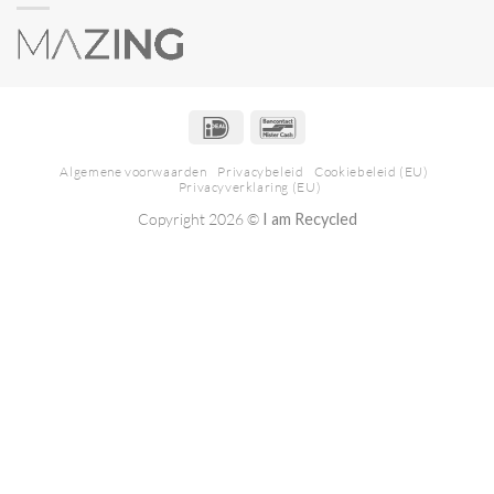
IDeal
Bancontact
Algemene voorwaarden
Privacybeleid
Cookiebeleid (EU)
Privacyverklaring (EU)
Copyright 2026 ©
I am Recycled