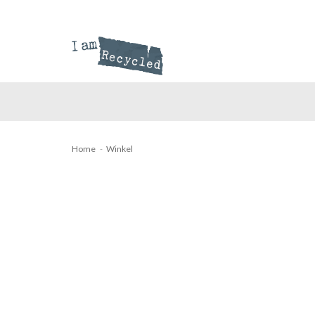
Ga
naar
inhoud
Home
-
Winkel