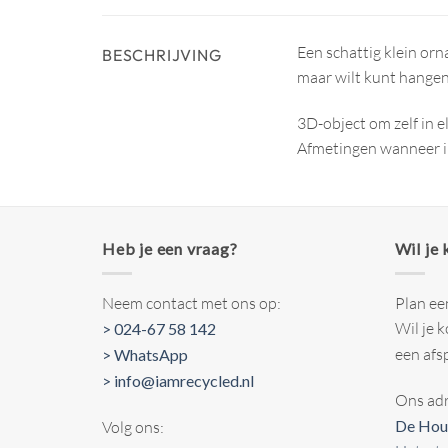
Een schattig klein orn
BESCHRIJVING
maar wilt kunt hangen.
3D-object om zelf in e
Afmetingen wanneer in e
Heb je een vraag?
Wil je
Neem contact met ons op:
Plan ee
Wil je 
> 024-67 58 142
een afs
> WhatsApp
> info@iamrecycled.nl
Ons adr
De Hou
Volg ons: