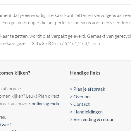
ament dat je eenvoudig in elkaar kunt zetten en vervolgens aan een
 Een geluksbrenger die het perfecte cadeau is voor een vriend(in) o
lkaar te zetten, wordt plat verpakt geleverd; Gemaakt van gerecyc
lkaar gezet: 13,3 x 3 x 8,2 cm / 5,2 x 1,2 x 3,2 inch
 komen kijken?
Handige links
n afspraak:
> Plan je afspraak
komen kijken? Leuk! Plan direct
> Over ons
praak via onze
> online agenda
> Contact
> Handleidingen
es:
>
Verzending & retour
twerf