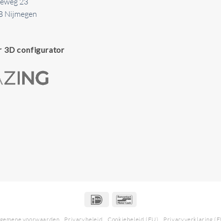
seweg 23
B Nijmegen
r 3D configurator
IDeal
Bancontact
lgemene voorwaarden
Privacybeleid
Cookiebeleid (EU)
Privacyverklaring (