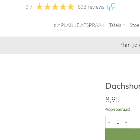
👉 PLAN JE AFSPRAAK
Tafels
Stoe
Plan je afs
Dachshu
8,95
4 op voorraad
Dachshund aanta