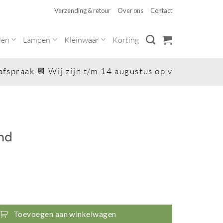
Verzending & retour
Over ons
Contact
len
Lampen
Kleinwaar
Korting
praak 📆 Wij zijn t/m 14 augustus op vakantie 😎. Za
nd
l
Toevoegen aan winkelwagen