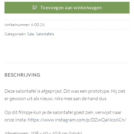
Toevoegen aan winkelwagen
Artikelnummer:
8.00.26
Categorieën:
Sale
,
Salontafels
BESCHRIJVING
Deze salontafel is afgeprijsd. Dit was een prototype. Hij ziet
er gewoon uit als nieuw, niks mee aan de hand dus.
Op dit filmpje kun je de salontafel goed zien, verwijst naar
onze Insta:
https://www.instagram.com/p/DZwQaNco6Cn/
Afmetingen: 108 x 60 x 40,5 cm (lxbxh)