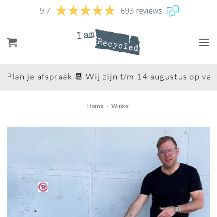
Ga
naar
inhoud
lan je afspraak 📆 Wij zijn t/m 14 augustus op vaka
Home
-
Winkel