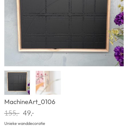
MachineArt_0106
Oorspronkelijke
Huidige
155,-
49,-
prijs
prijs
Unieke wanddecoratie
was:
is: