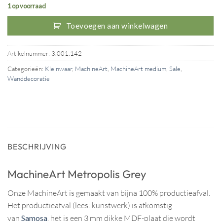
155,-.
49,-.
1 op voorraad
Toevoegen aan winkelwagen
Artikelnummer:
3.001.142
Categorieën:
Kleinwaar
,
MachineArt
,
MachineArt medium
,
Sale
,
Wanddecoratie
BESCHRIJVING
MachineArt Metropolis Grey
Onze MachineArt is gemaakt van bijna 100% productieafval.
Het productieafval (lees: kunstwerk) is afkomstig
van
Samosa
, het is een 3 mm dikke MDF-plaat die wordt