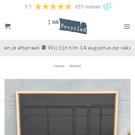
Ga
naar
inhoud
n je afspraak 📆 Wij zijn t/m 14 augustus op vakanti
Home
-
Winkel