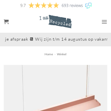
Ga
naar
inhoud
 je afspraak 📆 Wij zijn t/m 14 augustus op vakantie
Home
-
Winkel