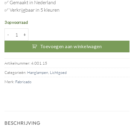
✅ Gemaakt in Nederland
✅ Verkrijgbaar in 5 kleuren
3 op voorraad
Lichtbalkie Roze aantal
Toevoegen aan winkelwagen
Artikelnummer:
4.001.15
Categorieën:
Hanglampen
,
Lichtgoed
Merk:
Fabricado
BESCHRIJVING