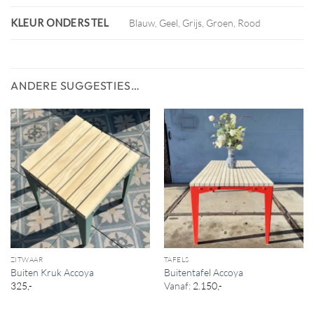
KLEUR ONDERSTEL
Blauw, Geel, Grijs, Groen, Rood
ANDERE SUGGESTIES…
ZITWAAR
TAFELS
Buiten Kruk Accoya
Buitentafel Accoya
325,-
Vanaf:
2.150,-