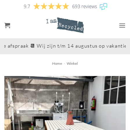
Ga
naar
inhoud
fspraak 📆 Wij zijn t/m 14 augustus op vakantie 😎. 
Home
-
Winkel