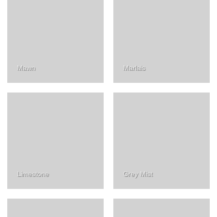
Mawn
Marlais
Limestone
Grey Mist