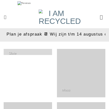
Ga
naar
inhoud
Plan je afspraak 📆 Wij zijn t/m 14 augustus op
Slate
Moss