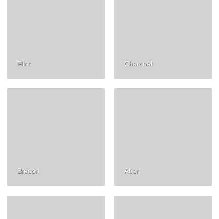
Flint
Charcoal
Brecon
Aber