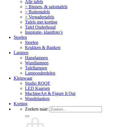
Alle tafels
> Binnen- & salontafels
> Buitentafels
> Vergadertafels
Tafels met korting
Tafel Onderhoud
Inspiratie- klantfoto’s
Stoelen
Stoelen
Krukken & Banken
Lampen
Hanglampen
Wandlampen
Tafellampen
Lamponderdelen
Kleinwaar
Studio ROOF
LED Kaarsen
MachineArt & Figure It Out
Wandplanken
Korting
Zoeken naar: