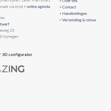
> Over ons
praak via onze
> online agenda
> Contact
> Handleidingen
es:
>
Verzending & retour
twerf
seweg 23
B Nijmegen
r 3D configurator