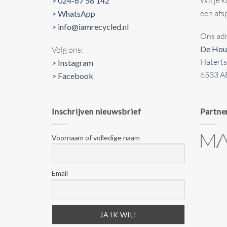
> 024-67 58 142
een afs
> WhatsApp
> info@iamrecycled.nl
Ons adr
De Hou
Volg ons:
Hatert
> Instagram
6533 A
> Facebook
Inschrijven nieuwsbrief
Partne
Voornaam of volledige naam
Email