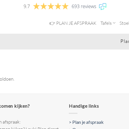
👉 PLAN JE AFSPRAAK
Tafels
Stoe
Plan 
voldoen.
 komen kijken?
Handige links
n afspraak:
> Plan je afspraak
komen kijken? Leuk! Plan direct