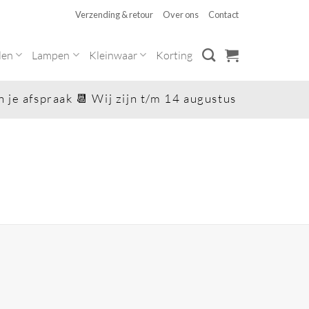
Verzending & retour
Over ons
Contact
len
Lampen
Kleinwaar
Korting
je afspraak 📆 Wij zijn t/m 14 augustus op vakantie 