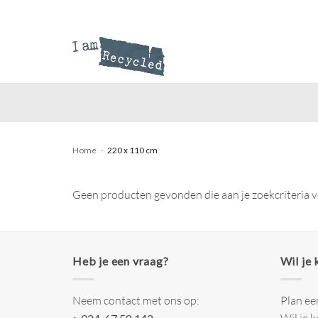
Ga
naar
inhoud
Home
-
220 x 110 cm
Geen producten gevonden die aan je zoekcriteria 
Heb je een vraag?
Wil je
Neem contact met ons op:
Plan ee
Wil je 