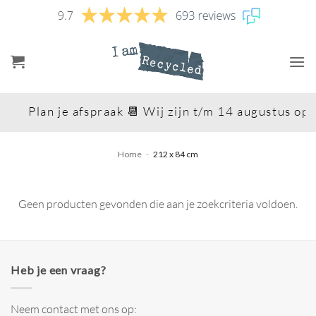
Ga
naar
inhoud
Plan je afspraak 📆 Wij zijn t/m 14 augustus op 
Home
-
212 x 84 cm
Geen producten gevonden die aan je zoekcriteria voldoen.
Heb je een vraag?
Neem contact met ons op: