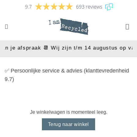
Ga
naar
inhoud
n je afspraak 📆 Wij zijn t/m 14 augustus op vaka
✅ Persoonlijke service & advies (klanttevredenheid
✅
9.7)
Je winkelwagen is momenteel leeg.
Terug naar winkel