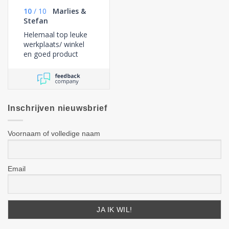
10
/
10
Marlies &
Stefan
Helemaal top leuke
werkplaats/ winkel
en goed product
Michiel en nanda
staan je goed te
woord En erg leuk
dat ze met
regelmaat met foto’s
Inschrijven nieuwsbrief
je op de hoogte
houden
Voornaam of volledige naam
Email